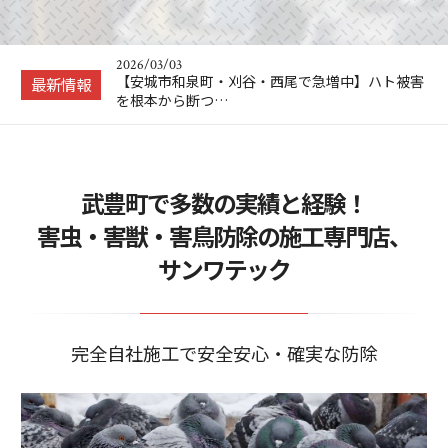
2026/04/23
工場のハト被害、そのまま放置していませんか？
愛知県の製造現…
2026/03/03
【安城市和泉町・刈谷・西尾で急増中】ハト被害
最新情報
を根本から断つ…
2026/02/25
ソーラーパネルのハト対策、後悔しない業者選び
のポイントとは…
2025/11/21
武豊町で多数の実績と経験！
【ネズミ駆除 を自分で】！？ プロに頼む前に
自分でもできる…
害虫・害獣・害鳥防除の施工専門店、
2025/07/16
サンワテック
ハト対策の決定版！ご自宅をハトから守って平和
に保つ秘訣とは！
2026/04/23
工場のハト被害、そのまま放置していませんか？
愛知県の製造現…
完全自社施工で安全安心・確実な防除