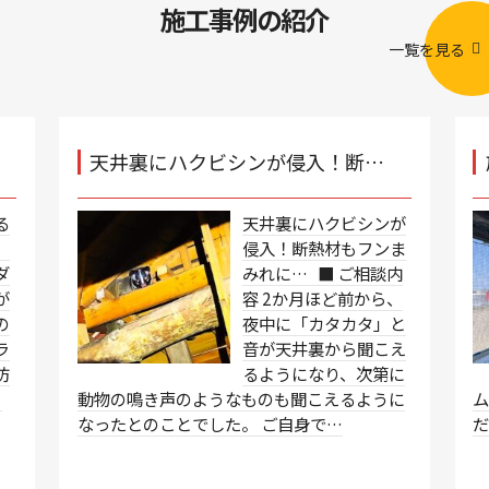
施工事例の紹介
一覧を見る
天井裏にハクビシンが侵入！断…
る
天井裏にハクビシンが
、
侵入！断熱材もフンま
ダ
みれに… ■ ご相談内
が
容 2か月ほど前から、
の
夜中に「カタカタ」と
ラ
音が天井裏から聞こえ
防
るようになり、次第に
、
動物の鳴き声のようなものも聞こえるように
なったとのことでした。 ご自身で…
だ