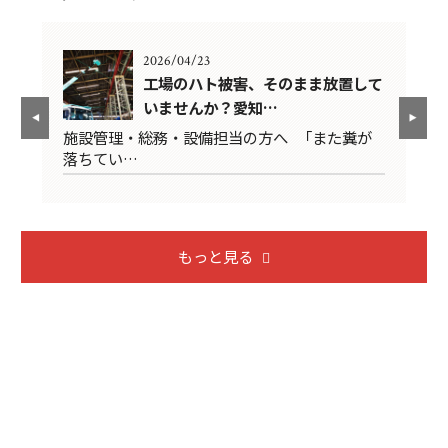
2026/04/23
悔し
工場のハト被害、そのまま放置して
いませんか？愛知…
は
施設管理・総務・設備担当の方へ 「また糞が
2
落ちてい…
限
もっと見る