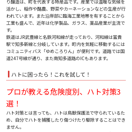
り醸造は、町を代表する特産品です。産業では温暖な気候を
活かし、稲作や酪農、野菜やカーネーションなどの生産が行
われています。また沿岸部に臨海工業地帯を有することから
工業も盛んで、近年は化学製品、ガラス、薬品産業が主流で
す。
鉄道はJR武豊線と名鉄河和線が走っており、河和線は富貴
駅で知多新線と分岐しています。町内を気軽に移動するには
コミュニティバス「ゆめころりん」が便利です。道路では国
道247号線が通り、また南知多道路のICもあります。
ハトに困ったら！これを試して！
プロが教える危険度別、ハト対策3
選！
ハト対策とは言っても、ハトは鳥獣保護法で守られているた
め、自分でハトを捕獲したり傷つけたり駆除することはでき
ません。