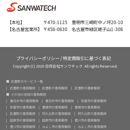
【本社】 〒470-1125 豊明市三崎町中ノ坪20-10
【名古屋営業所】 〒458-0830 名古屋市緑区姥子山1-308
プライバシーポリシー
/
特定商取引に基づく表記
Copyright (C) 2020 合同会社サンワテック. All rights Reserved.
武豊町のサービス一覧
武豊町の害鳥駆除
武豊町の害鳥駆除
武豊町の害獣駆除
その他の地域の害鳥駆除
春日井市の害鳥駆除
春日井市の害鳥駆除
弥富市の害鳥駆除
弥富市の害鳥駆除
豊橋市の害鳥駆除
豊橋市の害鳥駆除
武豊町の害鳥駆除
阿久比町の害鳥駆除
阿久比町の害鳥駆除
田原市の害鳥駆除
田原市の害鳥駆除
豊川市の害鳥駆除
豊川市の害鳥駆除
みよし市の害鳥駆除
みよし市の害鳥駆除