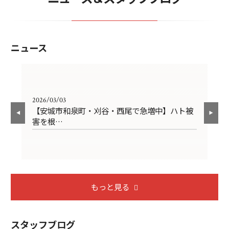
ニュース
2026/03/03
202
の
【安城市和泉町・刈谷・西尾で急増中】ハト被
ソ
害を根…
び
もっと見る
スタッフブログ