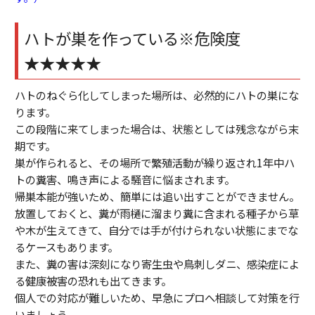
ハトが巣を作っている※危険度
★★★★★
ハトのねぐら化してしまった場所は、必然的にハトの巣にな
ります。
この段階に来てしまった場合は、状態としては残念ながら末
期です。
巣が作られると、その場所で繁殖活動が繰り返され1年中ハ
トの糞害、鳴き声による騒音に悩まされます。
帰巣本能が強いため、簡単には追い出すことができません。
放置しておくと、糞が雨樋に溜まり糞に含まれる種子から草
や木が生えてきて、自分では手が付けられない状態にまでな
るケースもあります。
また、糞の害は深刻になり寄生虫や鳥刺しダニ、感染症によ
る健康被害の恐れも出てきます。
個人での対応が難しいため、早急にプロへ相談して対策を行
いましょう。