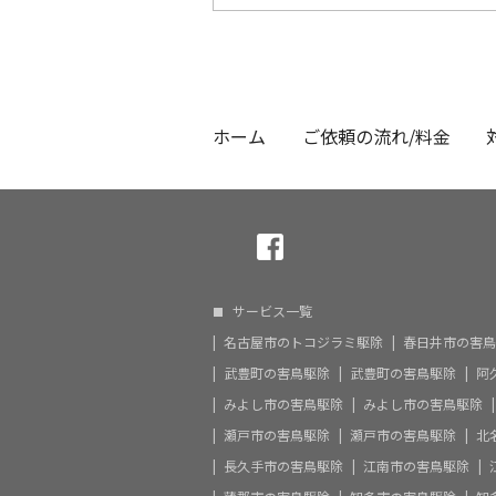
ホーム
ご依頼の流れ/料金
サービス一覧
名古屋市のトコジラミ駆除
春日井市の害鳥
武豊町の害鳥駆除
武豊町の害鳥駆除
阿
みよし市の害鳥駆除
みよし市の害鳥駆除
瀬戸市の害鳥駆除
瀬戸市の害鳥駆除
北
長久手市の害鳥駆除
江南市の害鳥駆除