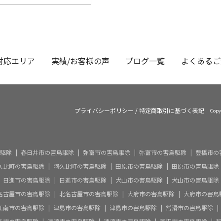
対応エリア
実績/お客様の声
ブログ一覧
よくあるご
プライバシーポリシー
/
特定商取引に基づく表記
Copy
駆除
春日井市の害鳥駆除
弥富市の害鳥駆除
弥富市の害鳥駆除
豊橋市の
久比町の害鳥駆除
阿久比町の害鳥駆除
田原市の害鳥駆除
田原市の害鳥駆除
日進市の害鳥駆除
日進市の害鳥駆除
犬山市の害鳥駆除
犬山市の害鳥駆除
名古屋市の害鳥駆除
北名古屋市の害鳥駆除
大府市の害鳥駆除
大府市の害鳥
江南市の害鳥駆除
津島市の害鳥駆除
津島市の害鳥駆除
常滑市の害鳥駆除