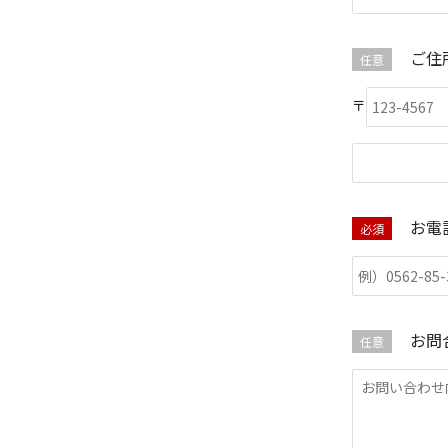
ご住
任意
〒
お電
必須
お問
任意