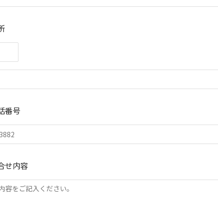
所
話番号
合せ内容