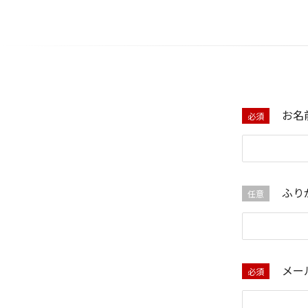
お名
必須
ふり
任意
メー
必須