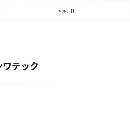
…
…
MORE
…
…
！
…
ンワテック