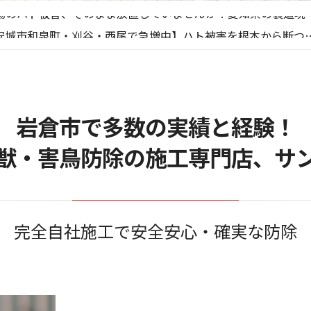
場のハト被害、そのまま放置していませんか？愛知県の製造現
安城市和泉町・刈谷・西尾で急増中】ハト被害を根本から断つ
ーラーパネルのハト対策、後悔しない業者選びのポイントとは
ネズミ駆除 を自分で】！？ プロに頼む前に自分でもできる
ト対策の決定版！ご自宅をハトから守って平和に保つ秘訣とは
場のハト被害、そのまま放置していませんか？愛知県の製造現
岩倉市で多数の実績と経験！
獣・害鳥防除の施工専門店、
サ
完全自社施工で安全安心・確実な防除