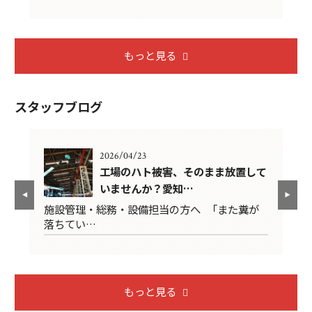
もっと見る
スタッフブログ
2026/04/23
悔し
工場のハト被害、そのまま放置して
いませんか？愛知…
は
施設管理・総務・設備担当の方へ 「また糞が
2
落ちてい…
限
もっと見る