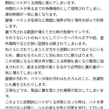
期的にハトがくる段階に進んでしまいます。
仲間のハトが来るまでの待機場所として使用されてしまい、
滞在時間が一気に長くなります。
屋根・ベランダ全域など周囲に視界が利く場所を好んで利用
します。
糞で汚される範囲が増えてきた時が危険サインです。
そのうちにハトのねぐらとしてソーラーパネルの下や庇、室
外機周りなどの狭い空間を占拠されてしまいます。
ねぐらにされてしまうと夕方から翌朝にかけてねぐらにいる
ため、糞はもちろんのこと羽もあたりに散らばります。
この状態になると鳴き声が聞こえる時間も長くなり騒音に悩
まされたり、留まる状態が長くなるので必然的に糞の量が一
気に増えてしまいます。
屋根の汚れや、ベランダ床の汚れはもちろんのこと、洗濯物
にも糞をされたりします。
工場などでは、製品に糞を落とされ被害が拡大してしまいま
す。
このように定期的にハトがくる状態になった時は、ハトを寄
せ付けない対策と、ハトの侵入を防ぐ対策を並行して行いま