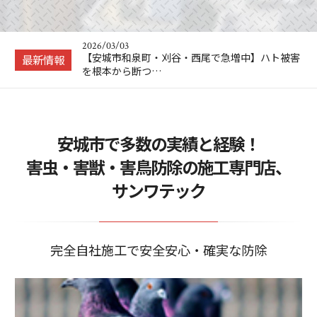
2026/04/23
工場のハト被害、そのまま放置していませんか？
愛知県の製造現…
2026/03/03
【安城市和泉町・刈谷・西尾で急増中】ハト被害
最新情報
を根本から断つ…
2026/02/25
ソーラーパネルのハト対策、後悔しない業者選び
のポイントとは…
2025/11/21
安城市で多数の実績と経験！
【ネズミ駆除 を自分で】！？ プロに頼む前に
自分でもできる…
害虫・害獣・害鳥防除の施工専門店、
2025/07/16
サンワテック
ハト対策の決定版！ご自宅をハトから守って平和
に保つ秘訣とは！
2026/04/23
工場のハト被害、そのまま放置していませんか？
愛知県の製造現…
完全自社施工で安全安心・確実な防除