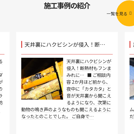
施工事例の紹介
一覧を見る
天井裏にハクビシンが侵入！断…
る
天井裏にハクビシンが
、
侵入！断熱材もフンま
ダ
みれに… ■ ご相談内
が
容 2か月ほど前から、
の
夜中に「カタカタ」と
ラ
音が天井裏から聞こえ
防
るようになり、次第に
、
動物の鳴き声のようなものも聞こえるように
なったとのことでした。 ご自身で…
だ