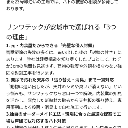
また23号線沿いの工場では、ハトの被害の相談が多発して
おります。
サンワテックが安城市で選ばれる「3つ
の理由」
1. 元・内装屋だからできる「完璧な侵入封鎖」
害獣駆除の失敗の多くは、追い出した後の「封鎖の甘さ」
に
あります。弊社は建築構造を知り尽くしたプロとして、
わず
か3cmの隙間も見逃さず、
建物の強度や外観を損なわない強
固な封鎖工事を行います。
2. 糞尿で汚れた天井の「張り替え・消臭」まで一貫対応
「動物は追い出したが、天井のシミや臭いが消えない」
とい
う悩みも、サンワテックなら窓口一つで解決。
内装業の知見
を活かし、
腐食した断熱材の撤去から天井板の張り替え、
専
用薬剤による殺菌・消臭まで自社施工で行います。
3.独自のオーダーメイド工法・現場に合った最適な提案で工
場も戸建ても対応するハト対策
ハト被害の状況も１件１件全く異なります。サンワテックで