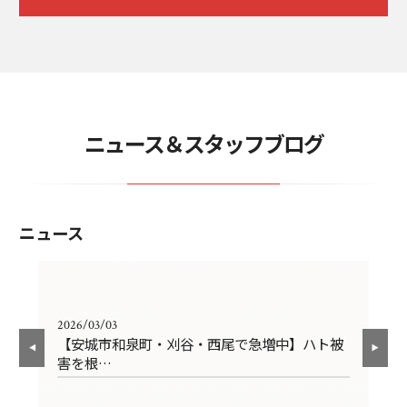
ニュース＆スタッフブログ
ニュース
2026/03/03
202
の
【安城市和泉町・刈谷・西尾で急増中】ハト被
ソ
害を根…
び