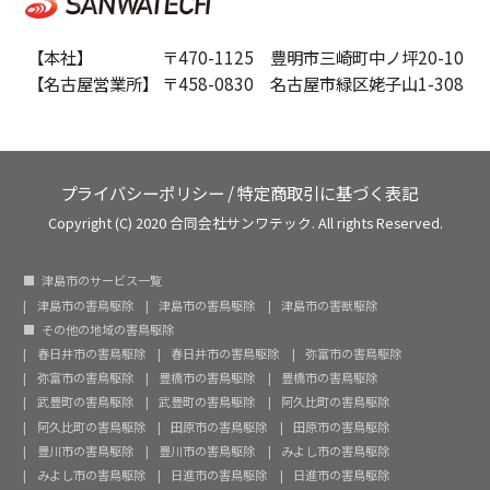
【本社】 〒470-1125 豊明市三崎町中ノ坪20-10
【名古屋営業所】 〒458-0830 名古屋市緑区姥子山1-308
プライバシーポリシー
/
特定商取引に基づく表記
Copyright (C) 2020 合同会社サンワテック. All rights Reserved.
津島市のサービス一覧
津島市の害鳥駆除
津島市の害鳥駆除
津島市の害獣駆除
その他の地域の害鳥駆除
春日井市の害鳥駆除
春日井市の害鳥駆除
弥富市の害鳥駆除
弥富市の害鳥駆除
豊橋市の害鳥駆除
豊橋市の害鳥駆除
武豊町の害鳥駆除
武豊町の害鳥駆除
阿久比町の害鳥駆除
阿久比町の害鳥駆除
田原市の害鳥駆除
田原市の害鳥駆除
豊川市の害鳥駆除
豊川市の害鳥駆除
みよし市の害鳥駆除
みよし市の害鳥駆除
日進市の害鳥駆除
日進市の害鳥駆除