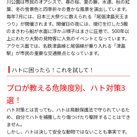
川公園は市民のオアシスで、春の桜、夏の藤、水連、秋の紅
葉、冬の雪景色と四季折々の豊かな風景を演出しています。
毎年7月には、日本三大祭りに数えられる「尾張津島天王ま
つり」が開催されます。開催日の夜には、提灯を灯した5艘
のまきわら船が水面に浮かぶ様子はまさに圧巻で、500年以
上にわたり大勢の見物客に人気のイベントとなっています。
アクセス面では、名鉄津島線と尾張線が乗り入れる「津島
駅」が市民の重要な交通拠点となっています。
ハトに困ったら！これを試して！
プロが教える危険度別、ハト対策3
選！
ハト対策とは言っても、ハトは鳥獣保護法で守られているた
め、自分でハトを捕獲したり傷つけたり駆除することはでき
ません。
しかし、ハトは決して安全な動物ではないことも事実です。