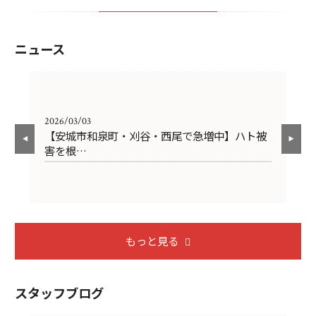
ニュース
2026/03/03
202
の
【安城市和泉町・刈谷・西尾で急増中】ハト被
ソ
害を根…
び
もっと見る
スタッフブログ