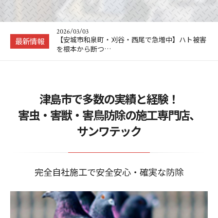
2026/04/23
工場のハト被害、そのまま放置していませんか？
愛知県の製造現…
2026/03/03
【安城市和泉町・刈谷・西尾で急増中】ハト被害
最新情報
を根本から断つ…
2026/02/25
ソーラーパネルのハト対策、後悔しない業者選び
のポイントとは…
2025/11/21
津島市で多数の実績と経験！
【ネズミ駆除 を自分で】！？ プロに頼む前に
自分でもできる…
害虫・害獣・害鳥防除の施工専門店、
2025/07/16
サンワテック
ハト対策の決定版！ご自宅をハトから守って平和
に保つ秘訣とは！
2026/04/23
工場のハト被害、そのまま放置していませんか？
愛知県の製造現…
完全自社施工で安全安心・確実な防除