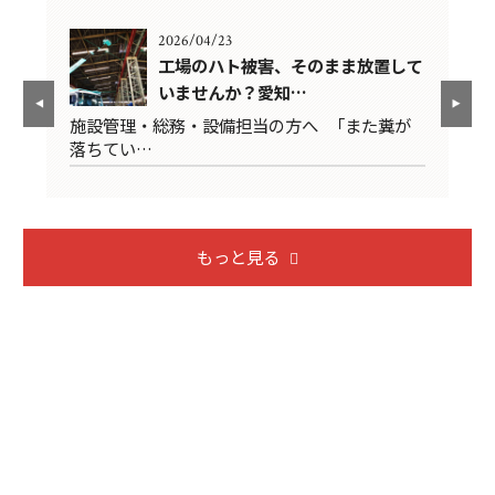
2026/04/23
悔し
工場のハト被害、そのまま放置して
いませんか？愛知…
は
施設管理・総務・設備担当の方へ 「また糞が
2
落ちてい…
限
もっと見る