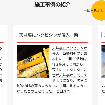
施工事例の紹介
一覧を見る
天井裏にハクビシンが侵入！断…
る
天井裏にハクビシンが
、
侵入！断熱材もフンま
ダ
みれに… ■ ご相談内
が
容 2か月ほど前から、
の
夜中に「カタカタ」と
ラ
音が天井裏から聞こえ
防
るようになり、次第に
、
動物の鳴き声のようなものも聞こえるように
なったとのことでした。 ご自身で…
だ