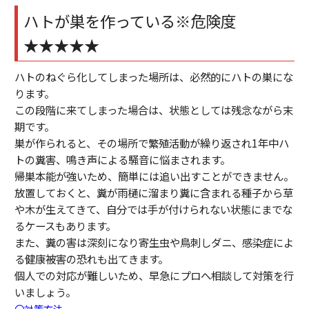
ハトが巣を作っている※危険度
★★★★★
ハトのねぐら化してしまった場所は、必然的にハトの巣にな
ります。
この段階に来てしまった場合は、状態としては残念ながら末
期です。
巣が作られると、その場所で繁殖活動が繰り返され1年中ハ
トの糞害、鳴き声による騒音に悩まされます。
帰巣本能が強いため、簡単には追い出すことができません。
放置しておくと、糞が雨樋に溜まり糞に含まれる種子から草
や木が生えてきて、自分では手が付けられない状態にまでな
るケースもあります。
また、糞の害は深刻になり寄生虫や鳥刺しダニ、感染症によ
る健康被害の恐れも出てきます。
個人での対応が難しいため、早急にプロへ相談して対策を行
いましょう。
〇対策方法