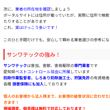
次に、
業者の所在地を確認
しましょう
ポータルサイトには住所が載っていたが、実際に住所で検索
たりすることがあります
これ、
実はけっこう多いです
！
このひと手間だけでも、安心して頼める業者選びの参考にな
サンワテックの強み！
サンワテック
は害虫、害獣、害鳥駆除の
専門業者
です
愛知県
ペストコントロール協会に所属
しています
防除作業監督者、しろあり防除施工士、狩猟免許
の有資格者
各種
損害保険にも加入
しております
個人のお客様から法人様まで、お客様の被害状況に合わせた
きます！
現場調査、御見積は無料で対応しております！