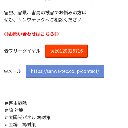
害虫、害獣、害鳥の被害でお悩みの方は
ぜひ、サンワテックへご相談ください！
◎お問い合わせはこちら◎
☎フリーダイヤル
tel:0120815716
✉メール
https://sanwa-tec.co.jp/contact/
＃害虫駆除
＃鳩 対策
＃太陽光パネル 鳩対策
＃工場 鳩対策