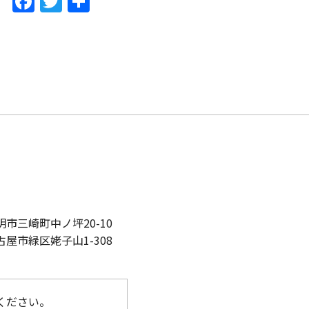
F
T
共
a
w
有
c
itt
e
er
b
o
o
k
市三崎町中ノ坪20-10
古屋市緑区姥子山1-308
ください。