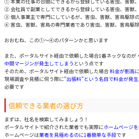
① 本業の仕事の合間にできるから登録している害虫、害獣
② 会社員で副業としてできるから登録している害虫、害獣
③ 個人事業主で専門にしているが、害虫、害獣、害鳥駆除
④ 害虫、害獣、害鳥の専門業者であり害虫、害獣、害鳥駆
おおむね、この①～④のパターンかと思います
また、ポータルサイト経由で依頼した場合1番ネックなのが
中間マージンが発生してしまう
という点です
そのため、ポータルサイト経由で依頼した場合
料金が割高
現場調査や見積に伺う際に
”出張料”という名目で料金が発生
必要です
信頼できる業者の選び方
まずは、社名を検索してみましょう！
ポータルサイトで紹介された業者でも実際に
ホームページを
ホームページは
業者を見極めるのに1番簡単な手段
です