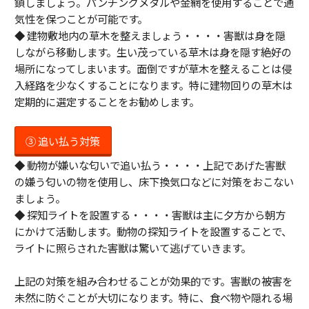
鎖しましょう。パンチングメタルや金網を使用することで通
気性を保つことが可能です。
◆ 建物敷地内の草木を整えましょう・・・・害獣は身を隠
しながら移動します。生い茂っている草木は身を隠す絶好の
場所になってしまいます。面倒ですが草木を整えることは侵
入経路を少なくすることになります。特に建物回りの草木は
定期的に選定することをお勧めします。
③ 追い払う対策
◆ 動物が嫌いな匂いで追い払う・・・・上記であげた害獣
の嫌う匂いの物を使用し、床下換気口などに対策をおこない
ましょう。
◆ 探知ライトを設置する・・・・害獣は主に夕方から朝方
にかけて活動します。動物の探知ライトを設置することで、
ライトに照らされた害獣は驚いて逃げていきます。
上記の対策を組み合わせることが効果的です。害獣の被害を
未然に防ぐことが大切になります。特に、食べ物や隠れる場