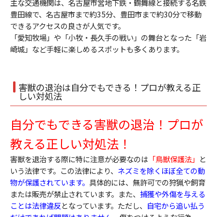
主な交通機関は、名古屋市営地下鉄・鶴舞線と接続する名鉄
豊田線で、名古屋市まで約35分、豊田市まで約30分で移動
できるアクセスの良さが人気です。
「愛知牧場」や「小牧・長久手の戦い」の舞台となった「岩
崎城」など手軽に楽しめるスポットも多くあります。
害獣の退治は自分でもできる！プロが教える正
しい対処法
自分でもできる害獣の退治！プロが
教える正しい対処法！
害獣を退治する際に特に注意が必要なのは
「鳥獣保護法」
と
いう法律です。この法律により、
ネズミを除くほぼ全ての動
物が保護されています。
具体的には、無許可での狩猟や飼育
または販売が禁止されています。また、
捕獲や外傷を与える
ことは法律違反
となっています。ただし、
自宅から追い払う
だけであれば問題はありません。
傷をつけるような行為