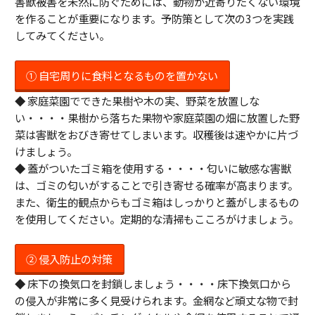
害獣被害を未然に防ぐためには、動物が近寄りたくない環境
を作ることが重要になります。予防策として次の3つを実践
してみてください。
① 自宅周りに食料となるものを置かない
◆ 家庭菜園でできた果樹や木の実、野菜を放置しな
い・・・・果樹から落ちた果物や家庭菜園の畑に放置した野
菜は害獣をおびき寄せてしまいます。収穫後は速やかに片づ
けましょう。
◆ 蓋がついたゴミ箱を使用する・・・・匂いに敏感な害獣
は、ゴミの匂いがすることで引き寄せる確率が高まります。
また、衛生的観点からもゴミ箱はしっかりと蓋がしまるもの
を使用してください。定期的な清掃もこころがけましょう。
② 侵入防止の対策
◆ 床下の換気口を封鎖しましょう・・・・床下換気口から
の侵入が非常に多く見受けられます。金網など頑丈な物で封