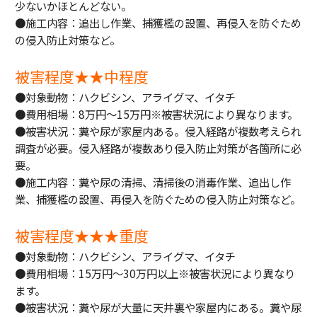
少ないかほとんどない。
●施工内容：追出し作業、捕獲檻の設置、再侵入を防ぐため
の侵入防止対策など。
被害程度★★中程度
●対象動物：ハクビシン、アライグマ、イタチ
●費用相場：8万円～15万円※被害状況により異なります。
●被害状況：糞や尿が家屋内ある。侵入経路が複数考えられ
調査が必要。侵入経路が複数あり侵入防止対策が各箇所に必
要。
●施工内容：糞や尿の清掃、清掃後の消毒作業、追出し作
業、捕獲檻の設置、再侵入を防ぐための侵入防止対策など。
被害程度★★★重度
●対象動物：ハクビシン、アライグマ、イタチ
●費用相場：15万円～30万円以上※被害状況により異なり
ます。
●被害状況：糞や尿が大量に天井裏や家屋内にある。糞や尿