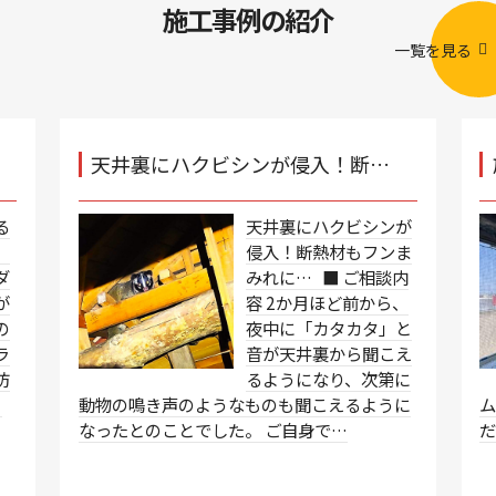
施工事例の紹介
一覧を見る
天井裏にハクビシンが侵入！断…
る
天井裏にハクビシンが
、
侵入！断熱材もフンま
ダ
みれに… ■ ご相談内
が
容 2か月ほど前から、
の
夜中に「カタカタ」と
ラ
音が天井裏から聞こえ
防
るようになり、次第に
、
動物の鳴き声のようなものも聞こえるように
なったとのことでした。 ご自身で…
だ