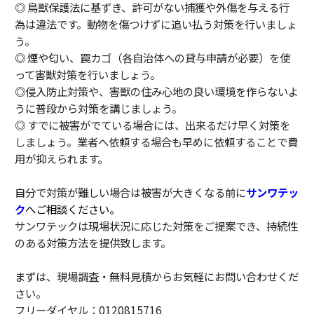
◎ 鳥獣保護法に基ずき、許可がない捕獲や外傷を与える行
為は違法です。動物を傷つけずに追い払う対策を行いましょ
う。
◎ 煙や匂い、罠カゴ（各自治体への貸与申請が必要）を使
って害獣対策を行いましょう。
◎侵入防止対策や、害獣の住み心地の良い環境を作らないよ
うに普段から対策を講じましょう。
◎ すでに被害がでている場合には、出来るだけ早く対策を
しましょう。業者へ依頼する場合も早めに依頼することで費
用が抑えられます。
自分で対策が難しい場合は被害が大きくなる前に
サンワテッ
ク
へご相談ください。
サンワテックは現場状況に応じた対策をご提案でき、持続性
のある対策方法を提供致します。
まずは、現場調査・無料見積からお気軽にお問い合わせくだ
さい。
フリーダイヤル：0120815716