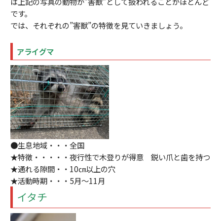
は上記の写真の動物が”害獣”として扱われることがほとんど
です。
では、それぞれの”害獣”の特徴を見ていきましょう。
アライグマ
●生息地域・・・全国
★特徴・・・・・夜行性で木登りが得意 鋭い爪と歯を持つ
★通れる隙間・・10㎝以上の穴
★活動時期・・・5月～11月
イタチ