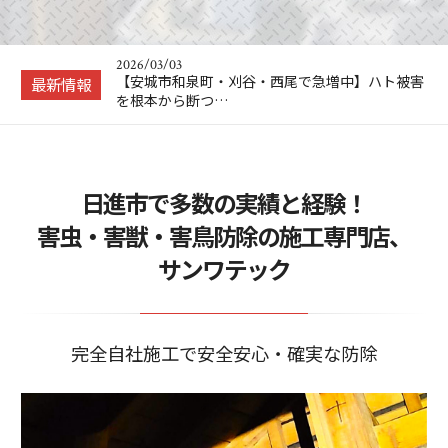
2026/04/23
工場のハト被害、そのまま放置していませんか？
愛知県の製造現…
2026/03/03
【安城市和泉町・刈谷・西尾で急増中】ハト被害
最新情報
を根本から断つ…
2026/02/25
ソーラーパネルのハト対策、後悔しない業者選び
のポイントとは…
2025/11/21
日進市で多数の実績と経験！
【ネズミ駆除 を自分で】！？ プロに頼む前に
自分でもできる…
害虫・害獣・害鳥防除の施工専門店、
2025/07/16
サンワテック
ハト対策の決定版！ご自宅をハトから守って平和
に保つ秘訣とは！
2026/04/23
工場のハト被害、そのまま放置していませんか？
愛知県の製造現…
完全自社施工で安全安心・確実な防除