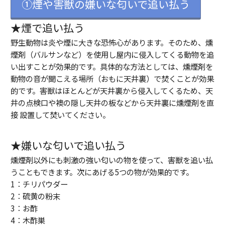
①煙や害獣の嫌いな匂いで追い払う
★煙で追い払う
野生動物は炎や煙に大きな恐怖心があります。そのため、燻
煙剤（バルサンなど）を使用し屋内に侵入してくる動物を追
い出すことが効果的です。具体的な方法としては、燻煙剤を
動物の音が聞こえる場所（おもに天井裏）で焚くことが効果
的です。害獣はほとんどが天井裏から侵入してくるため、天
井の点検口や襖の隠し天井の板などから天井裏に燻煙剤を直
接 設置して焚いてください。
★嫌いな匂いで追い払う
燻煙剤以外にも刺激の強い匂いの物を使って、害獣を追い払
うこともできます。次にあげる5つの物が効果的です。
1：チリパウダー
2：硫黄の粉末
3：お酢
4：木酢巣