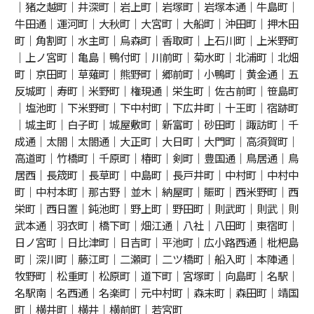
｜猪之越町｜井深町｜岩上町｜岩塚町｜岩塚本通｜牛島町｜
牛田通｜運河町｜大秋町｜大宮町｜大船町｜沖田町｜押木田
町｜角割町｜水主町｜烏森町｜香取町｜上石川町｜上米野町
｜上ノ宮町｜亀島｜鴨付町｜川前町｜菊水町｜北浦町｜北畑
町｜京田町｜草薙町｜熊野町｜郷前町｜小鴨町｜黄金通｜五
反城町｜寿町｜米野町｜権現通｜栄生町｜佐古前町｜笹島町
｜塩池町｜下米野町｜下中村町｜下広井町｜十王町｜宿跡町
｜城主町｜白子町｜城屋敷町｜新富町｜砂田町｜諏訪町｜千
成通｜太閤｜太閤通｜大正町｜大日町｜大門町｜高須賀町｜
高道町｜竹橋町｜千原町｜椿町｜剣町｜豊国通｜鳥居通｜鳥
居西｜長筬町｜長草町｜中島町｜長戸井町｜中村町｜中村中
町｜中村本町｜那古野｜並木｜納屋町｜賑町｜西米野町｜西
栄町｜西日置｜鈍池町｜野上町｜野田町｜則武町｜則武｜則
武本通｜羽衣町｜橋下町｜畑江通｜八社｜八田町｜東宿町｜
日ノ宮町｜日比津町｜日吉町｜平池町｜広小路西通｜枇杷島
町｜深川町｜藤江町｜二瀬町｜二ツ橋町｜船入町｜本陣通｜
牧野町｜松重町｜松原町｜道下町｜宮塚町｜向島町｜名駅｜
名駅南｜名西通｜名楽町｜元中村町｜森末町｜森田町｜靖国
町｜横井町｜横井｜横前町｜若宮町