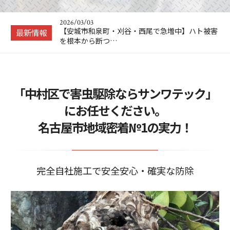
愛知県の製造現…
2026/03/03
【安城市和泉町・刈谷・西尾で急増中】ハト被害
最新情報
を根本から断つ…
2026/02/25
ソーラーパネルのハト対策、後悔しない業者選び
のポイントとは…
2025/11/21
「中村区で害虫駆除ならサンワテック」
【ネズミ駆除 を自分で】！？ プロに頼む前に
自分でもできる…
にお任せください。
2025/07/16
名古屋市地域密着№1の実力！
ハト対策の決定版！ご自宅をハトから守って平和
に保つ秘訣とは！
2026/04/23
工場のハト被害、そのまま放置していませんか？
愛知県の製造現…
完全自社施工で安全安心・確実な防除