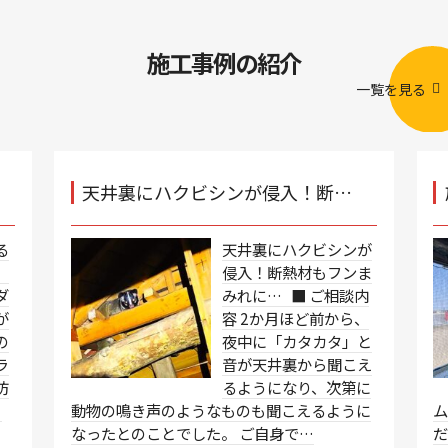
施工事例の紹介
一覧を見る
天井裏にハクビシンが侵入！断…
る
天井裏にハクビシンが
、
侵入！断熱材もフンま
ダ
みれに… ■ ご相談内
が
容 2か月ほど前から、
の
夜中に「カタカタ」と
ラ
音が天井裏から聞こえ
防
るようになり、次第に
、
動物の鳴き声のようなものも聞こえるように
なったとのことでした。 ご自身で…
だ