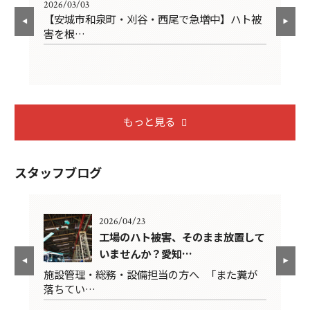
2026/03/03
202
の
【安城市和泉町・刈谷・西尾で急増中】ハト被
ソ
害を根…
び
もっと見る
スタッフブログ
2026/04/23
悔し
工場のハト被害、そのまま放置して
いませんか？愛知…
は
施設管理・総務・設備担当の方へ 「また糞が
2
落ちてい…
限